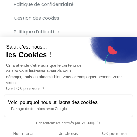
Politique de confidentialité
Gestion des cookies
Politique d’utilisation
Salut c'est nous...
les Cookies !
Copyright © 2026 Kocliko. Tous droits
On a attendu d'être sûrs que le contenu de
réservés.
ce site vous intéresse avant de vous
déranger, mais on aimerait bien vous accompagner pendant votre
visite...
C'est OK pour vous ?
Voici pourquoi nous utilisons des cookies.
Partage de données avec Google
English
(
Anglais
)
Français
Consentements certifiés par
Non merci
Je choisis
OK pour moi