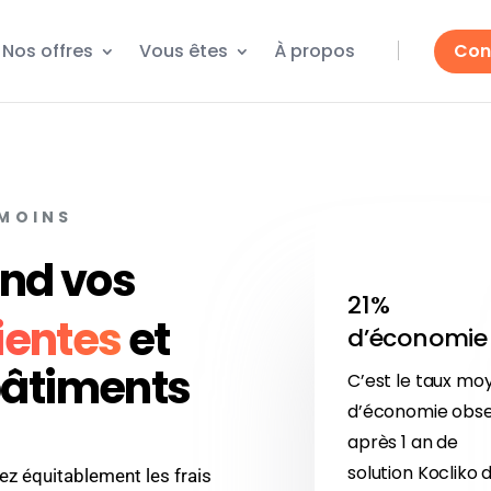
Nos offres
Vous êtes
À propos
Con
 MOINS
end vos
21%
ientes
et
d’économie
bâtiments
C’est le taux mo
d’économie obs
après 1 an de
solution Kocliko 
z équitablement les frais