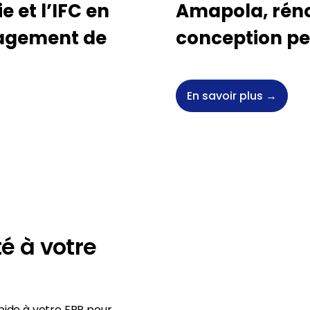
e et l’IFC en
Amapola, rénov
gagement de
conception p
En savoir plus →
é à votre
apide à votre ERP pour