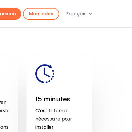
nexion
Mon index
Français
15 minutes
yen
ervé
C’est le temps
nécessaire pour
dans
installer