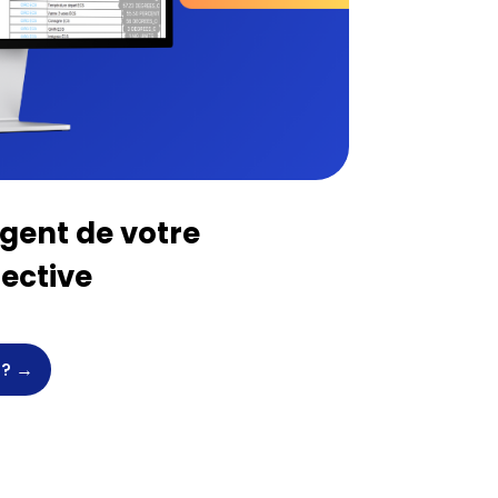
igent de votre
lective
? →