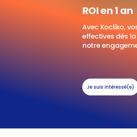
ROI en 1 an
Avec Kocliko, v
effectives dès l
notre engageme
Je suis intéressé(e)