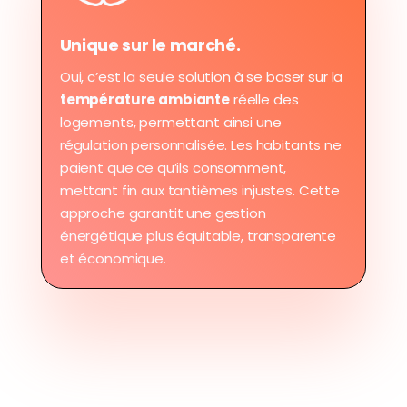
Unique sur le marché.
Oui, c’est la seule solution à se baser sur la
température ambiante
réelle des
logements, permettant ainsi une
régulation personnalisée. Les habitants ne
paient que ce qu’ils consomment,
mettant fin aux tantièmes injustes. Cette
approche garantit une gestion
énergétique plus équitable, transparente
et économique.