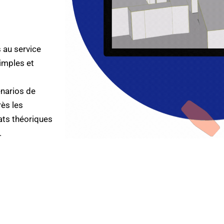
 au service
imples et
énarios de
rès les
ats théoriques
.