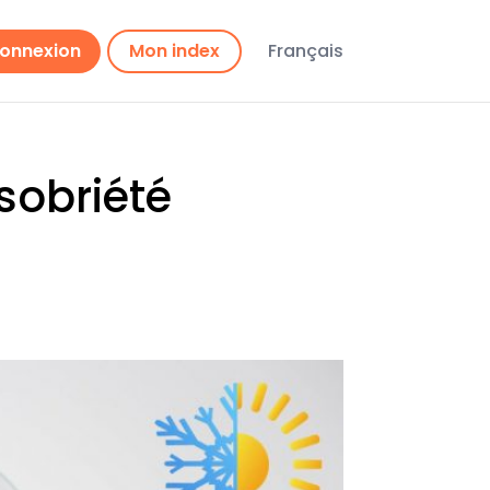
onnexion
Mon index
Français
sobriété